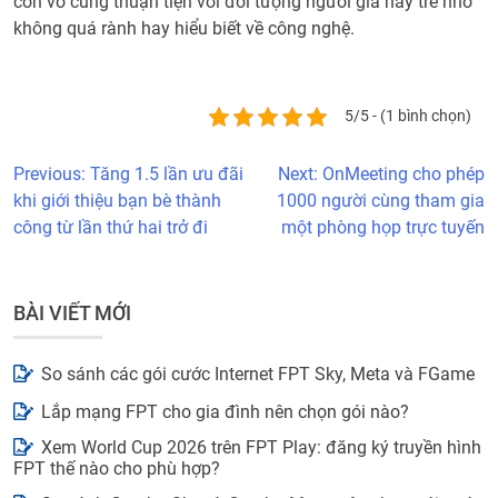
còn vô cùng thuận tiện với đối tượng người già hay trẻ nhỏ
không quá rành hay hiểu biết về công nghệ.
5/5 - (1 bình chọn)
Previous:
Tăng 1.5 lần ưu đãi
Next:
OnMeeting cho phép
khi giới thiệu bạn bè thành
1000 người cùng tham gia
công từ lần thứ hai trở đi
một phòng họp trực tuyến
BÀI VIẾT MỚI
So sánh các gói cước Internet FPT Sky, Meta và FGame
Lắp mạng FPT cho gia đình nên chọn gói nào?
Xem World Cup 2026 trên FPT Play: đăng ký truyền hình
FPT thế nào cho phù hợp?