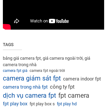
TAGS
bảng giá camera fpt, giá camera ngoài trời, giá
camera trong nhà
camera fpt giá
camera fpt ngoài trời
camera giám sát fpt
camera indoor fpt
công ty fpt
camera trong nhà fpt
dịch vụ camera fpt
fpt camera
fpt play box
fpt play box s
fpt play hd