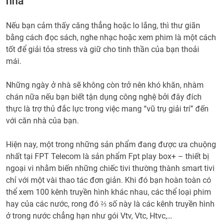
nhà
Nếu bạn cảm thấy căng thẳng hoặc lo lắng, thì thư giãn
bằng cách đọc sách, nghe nhạc hoặc xem phim là một cách
tốt để giải tỏa stress và giữ cho tinh thần của bạn thoải
mái.
Những ngày ở nhà sẽ không còn trở nên khó khăn, nhàm
chán nữa nếu bạn biết tận dụng công nghệ bởi đây đích
thực là trợ thủ đắc lực trong việc mang “vũ trụ giải trí” đến
với căn nhà của bạn.
Hiện nay, một trong những sản phẩm đang được ưa chuộng
nhất tại FPT Telecom là sản phẩm Fpt play box+ – thiết bị
ngoại vi nhằm biến những chiếc tivi thường thành smart tivi
chỉ với một vài thao tác đơn giản. Khi đó bạn hoàn toàn có
thể xem 100 kênh truyền hình khác nhau, các thể loại phim
hay của các nước, rong đó ⅔ số này là các kênh truyền hình
ở trong nước chẳng hạn như gói Vtv, Vtc, Htvc,…