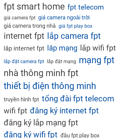
fpt smart home
fpt telecom
giá camera ngoài trời
giá camera fpt
giá camera trong nhà
giá fpt play box
internet fpt
lắp camera fpt
lắp wifi fpt
lắp mạng
lắp internet fpt
mạng fpt
lắp đặt camera fpt
lắp đặt mạng
nhà thông minh fpt
thiết bị điện thông minh
tổng đài fpt telecom
truyền hình fpt
đăng ký internet fpt
wifi fpt
đăng ký lắp mạng fpt
đăng ký wifi fpt
đầu fpt play box