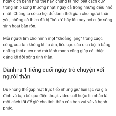
ngày dịch bệnh như thế này, chúng ta mới biết cách quý
trọng nhịp sống thường nhật, ngay cả trong những điều nhỏ
nhất. Chúng ta có cơ hội để dành thời gian cho người thân
yêu, những sở thích đã bị “bỏ xó” bấy lâu nay bởi cuộc sống
sinh hoạt bận rộn.
Mỗi người tìm cho mình một “khoảng lặng” trong cuộc
sống, xua tan không khí u ám, tiêu cực của dịch bệnh bằng
những thói quen nhỏ mà lành mạnh cũng giúp cải thiện
đáng kể đời sống tinh thần.
Dành ra 1 tiếng cuối ngày trò chuyện với
người thân
Dù không thể gặp mặt trực tiếp nhưng giữ liên lạc với gia
đình và bạn bè qua điện thoại, video call hoặc tin nhắn là
một cách tốt để giữ cho tinh thần của bạn vui vẻ và hạnh
phúc.